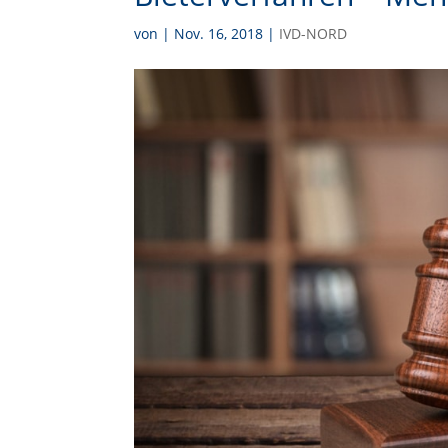
von
|
Nov. 16, 2018
|
IVD-NORD