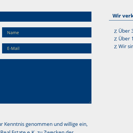
Wir ver
Über 
Über 
Wir si
ur Kenntnis genommen und willige ein,
Real Estate e.K. zu Zwecken der