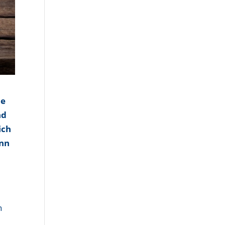
ie
nd
ich
ann
n