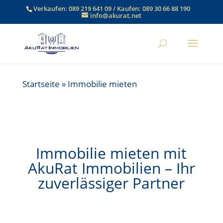
Verkaufen:
089 219 641 09
/ Kaufen:
089 30 66 88 190
info@akurat.net
Startseite
»
Immobilie mieten
Immobilie mieten mit
AkuRat Immobilien – Ihr
zuverlässiger Partner