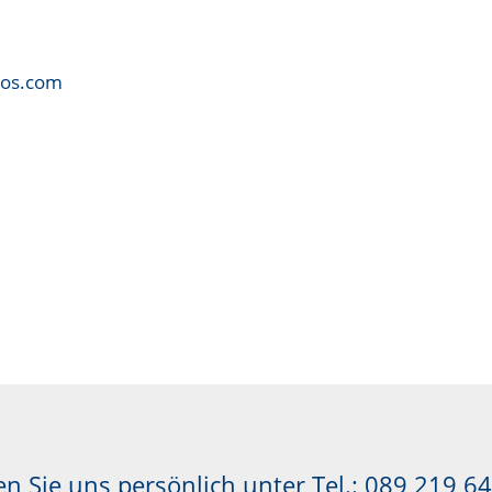
tos.com
n Sie uns persönlich unter Tel.:
089 219 64