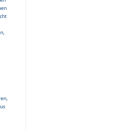
nen
cht
n,
e
ren,
aus