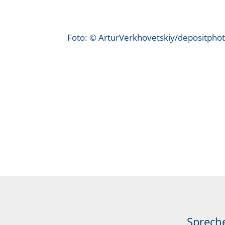
Foto: © ArturVerkhovetskiy/depositpho
Spreche