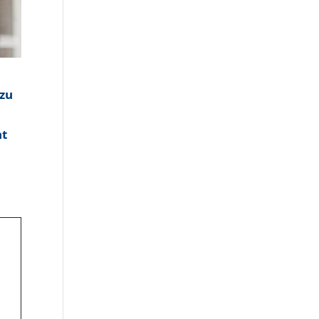
 zu
nt