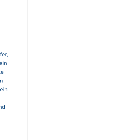
fer,
ein
te
en
 ein
end