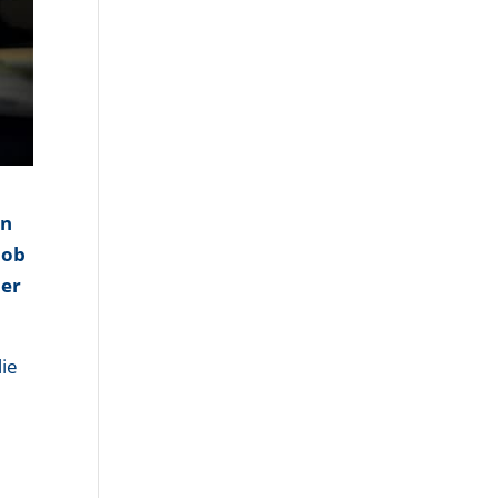
in
 ob
der
lie