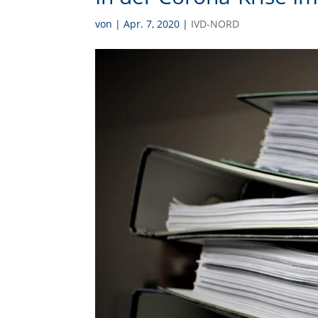
von
|
Apr. 7, 2020
|
IVD-NORD