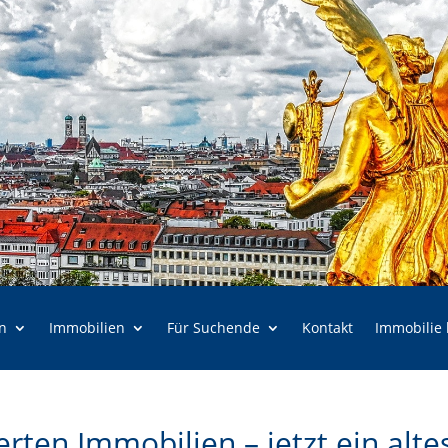
n
Immobilien
Für Suchende
Kontakt
Immobilie
erten Immobilien – jetzt ein alte