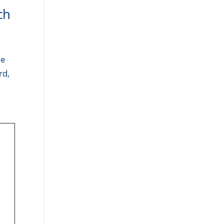
ch
de
rd,