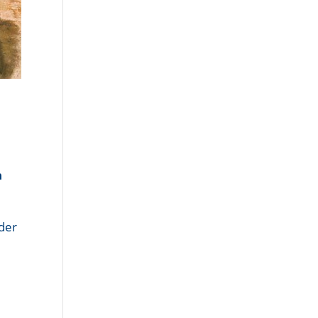
t
n
ider