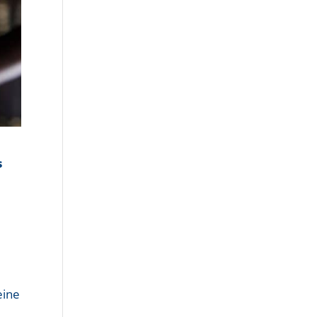
s
eine