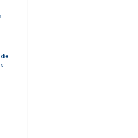
h
 die
de