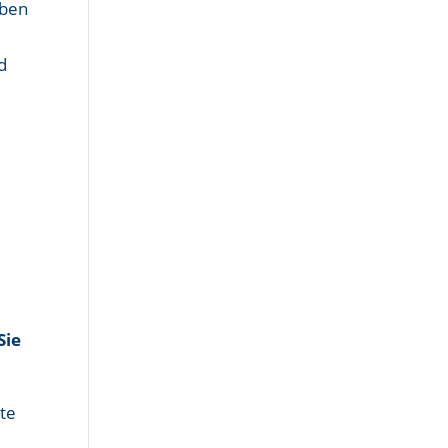
rben
d
Sie
tte