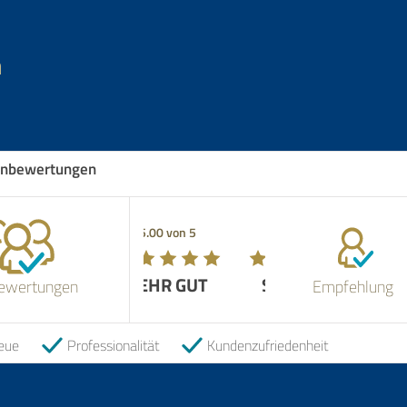
n
nbewertungen
5.00 von 5
SEHR GUT
ewertungen
Empfehlung
eue
Professionalität
Kundenzufriedenheit