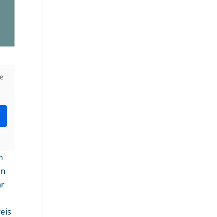
ie
n
en
hr
eis