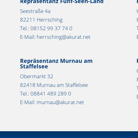
Repräsentanz Fünf-Seen-Land
Seestraße 4a
82211 Herrsching
Tel.: 08152 99 37 74 0
E-Mail: herrsching@akurat.net
Repräsentanz Murnau am
Staffelsee
Obermarkt 32
82418 Murnau am Staffelsee
Tel.: 08841 489 289 0
E-Mail: murnau@akurat.net