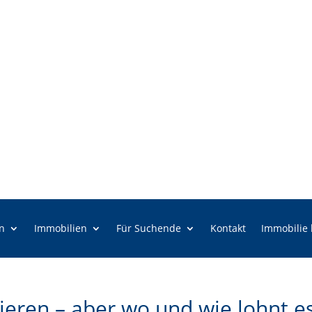
n
Immobilien
Für Suchende
Kontakt
Immobilie
ieren – aber wo und wie lohnt e