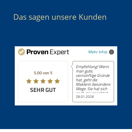
Das sagen unsere Kunden
Mehr Infos
Empfehlung! Wenn
Empfehlung! 5 von
man gute,
5 Sternen.
5.00 von 5
5.00 von 5
vernünftige Gründe
hat, geht die
Maklerin besondere
EHR GUT
SEHR GUT
Wege. Sie hat sich
nach mir gerichtet
28.01.2026
24.09.2025
mit dem B. Termin,
obwohl es genug
Interessenten gab.
Das rechne AkuRat
sehr hoch an!