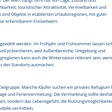
. Der Wert hängt nicht nur von Lage, Zustand und
barkeit, touristischer Attraktivität, Vermietbarkeit und
 sind Objekte in etablierten Urlaubsregionen, mit guter
klar erkennbarem Freizeitwert.
ch gewählt werden. Im Frühjahr und Frühsommer lassen sic
svoll präsentieren, weil Außenbereiche, Umgebung und
rgregionen kann auch die Wintersaison relevant sein, wen
iz des Standorts ausmachen.
 Zielgruppe. Manche Käufer suchen ein privates Refugium 
nlage und Ferienvermietung. Die Vermarktung sollte desha
en, sondern das Lebensgefühl, die Nutzungsmöglichkeite
bilie vermitteln.