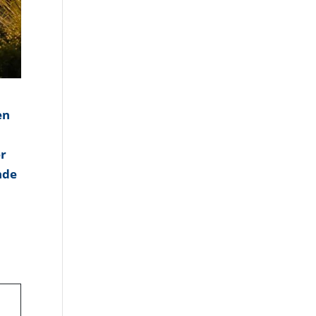
en
er
nde