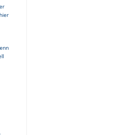
er
hier
Denn
ll
.