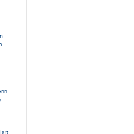
en
h
enn
n
iert