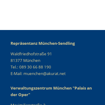
Repräsentanz München-Sendling
Waldfriedhofstraße 91
81377 München
Tel.: 089 30 66 88 190
E-Mail: muenchen@akurat.net
Verwaltungszentrum München "Palais an
der Oper"