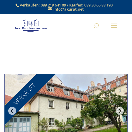
Verkaufen:
089 219 641 09
/ Kaufen:
089 30 66 88 190
info@akurat.net
VERKAUFT