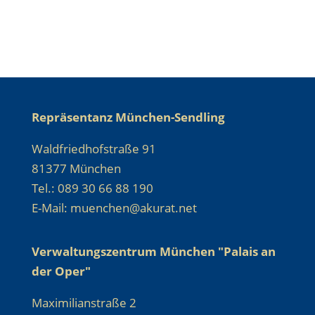
Repräsentanz München-Sendling
Waldfriedhofstraße 91
81377 München
Tel.: 089 30 66 88 190
E-Mail: muenchen@akurat.net
Verwaltungszentrum München "Palais an
der Oper"
Maximilianstraße 2