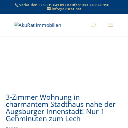
Verkaufen:
089 219 641 09
/ Kaufen:
089 30 66 88 190
info@akurat.net
3-Zimmer Wohnung in
charmantem Stadthaus nahe der
Augsburger Innenstadt! Nur 1
Gehminuten zum Lech