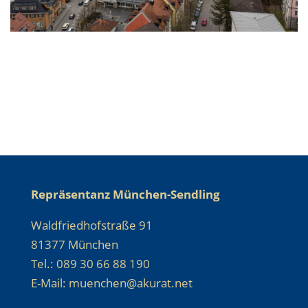
Repräsentanz München-Sendling
Waldfriedhofstraße 91
81377 München
Tel.: 089 30 66 88 190
E-Mail: muenchen@akurat.net