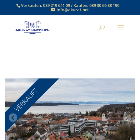
Verkaufen:
089 219 641 09
/ Kaufen:
089 30 66 88 190
info@akurat.net
VERKAUFT