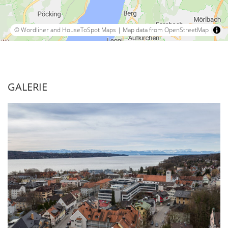
© Wordliner and HouseToSpot Maps
|
Map data from OpenStreetMap
GALERIE