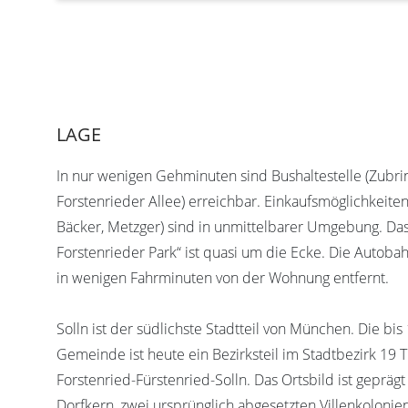
LAGE
In nur wenigen Gehminuten sind Bushaltestelle (Zubri
Forstenrieder Allee) erreichbar. Einkaufsmöglichkeiten
Bäcker, Metzger) sind in unmittelbarer Umgebung. Da
Forstenrieder Park“ ist quasi um die Ecke. Die Autob
in wenigen Fahrminuten von der Wohnung entfernt.
Solln ist der südlichste Stadtteil von München. Die bi
Gemeinde ist heute ein Bezirksteil im Stadtbezirk 19 
Forstenried-Fürstenried-Solln. Das Ortsbild ist gepräg
Dorfkern, zwei ursprünglich abgesetzten Villenkolonien,