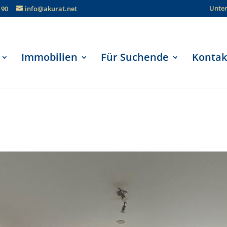
Unte
190
info@akurat.net
Immobilien
Für Suchende
Kontak