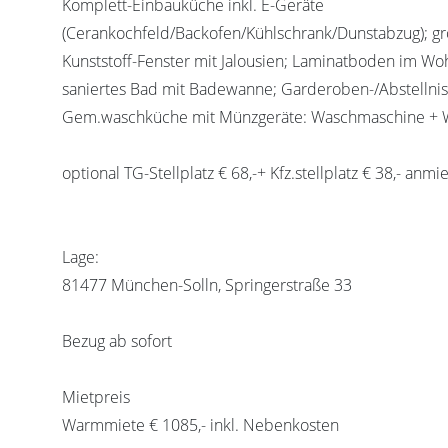
Komplett-Einbauküche inkl. E-Geräte
(Cerankochfeld/Backofen/Kühlschrank/Dunstabzug); gr
Kunststoff-Fenster mit Jalousien; Laminatboden im Wo
saniertes Bad mit Badewanne; Garderoben-/Abstellnisc
Gem.waschküche mit Münzgeräte: Waschmaschine + 
optional TG-Stellplatz € 68,-+ Kfz.stellplatz € 38,- anmi
Lage:
81477 München-Solln, Springerstraße 33
Bezug ab sofort
Mietpreis
Warmmiete € 1085,- inkl. Nebenkosten