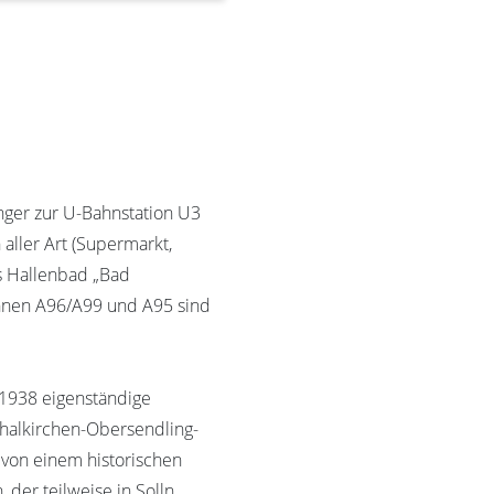
nger zur U-Bahnstation U3
 aller Art (Supermarkt,
s Hallenbad „Bad
ahnen A96/A99 und A95 sind
s 1938 eigenständige
Thalkirchen-Obersendling-
t von einem historischen
 der teilweise in Solln