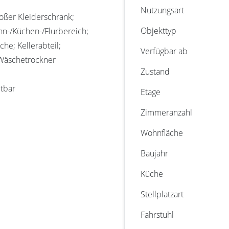
Nutzungsart
oßer Kleiderschrank;
Objekttyp
hn-/Küchen-/Flurbereich;
he; Kellerabteil;
Verfügbar ab
Wäschetrockner
Zustand
etbar
Etage
Zimmeranzahl
Wohnfläche
Baujahr
Küche
Stellplatzart
Fahrstuhl