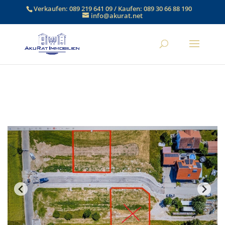
Verkaufen:
089 219 641 09
/ Kaufen:
089 30 66 88 190
info@akurat.net