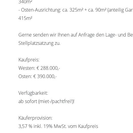
340m²
- Osten-Ausrichtung: ca. 325m² + ca. 90m² (anteilig G
415m²
Gerne senden wir Ihnen auf Anfrage den Lage- und B
Stellplatzsatzung zu.
Kaufpreis:
Westen: € 288.000,-
Osten: € 390.000,-
Verfügbarkeit:
ab sofort (miet-/pachtfrei!)!
Käuferprovision:
3,57 % inkl. 19% MwSt. vom Kaufpreis