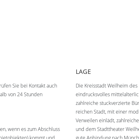
LAGE
prüfen Sie bei Kontakt auch
Die Kreisstadt Weilheim des
halb von 24 Stunden
eindrucksvolles mittelalterli
zahlreiche stuckverzierte Bü
reichen Stadt, mit einer mo
Verweilen einlädt, zahlrei
hlen, wenn es zum Abschluss
und dem Stadttheater Weilh
emietobjekten) kommt und
gute Anbindung nach Münche