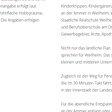
nangabe erfolgt laut
Kinderkrippen, Kindergärte
 Wohnfläche Hobbyräume,
an der Ammer in Weilheim, 
. Die Angaben erfolgen
Staatliche Realschule Weilh
und Berufsoberschule am Or
Gewerbegebiet, Ärzte, Apot
Nicht nur das ländliche Flai
sprechen für Weilheim. Das 
kleinen und mittleren Untern
Zugleich ist der Weg für Pe
die im 30 Minuten-Takt fährt
in der Innenstadt der Lande
Für die abendliche Entspann
an der Ammer entlang oder 