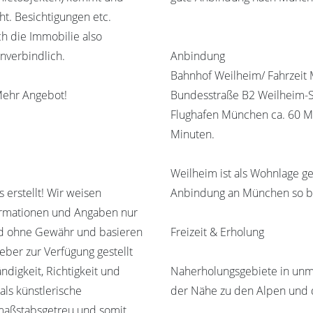
ht. Besichtigungen etc.
ch die Immobilie also
unverbindlich.
Anbindung
Bahnhof Weilheim/ Fahrzeit 
Mehr Angebot!
Bundesstraße B2 Weilheim-St
Flughafen München ca. 60 Mi
Minuten.
Weilheim ist als Wohnlage g
erstellt! Wir weisen
Anbindung an München so be
formationen und Angaben nur
nd ohne Gewähr und basieren
Freizeit & Erholung
eber zur Verfügung gestellt
digkeit, Richtigkeit und
Naherholungsgebiete in unm
als künstlerische
der Nähe zu den Alpen und d
t maßstabsgetreu und somit