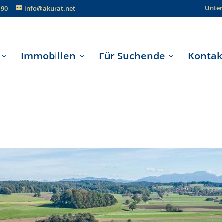
Unte
190
info@akurat.net
Immobilien
Für Suchende
Kontak