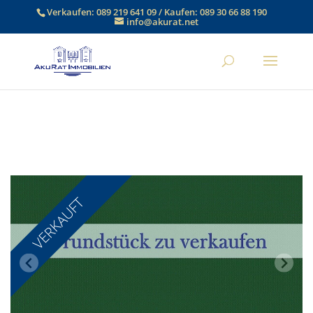
Verkaufen:
089 219 641 09
/ Kaufen:
089 30 66 88 190
info@akurat.net
VERKAUFT