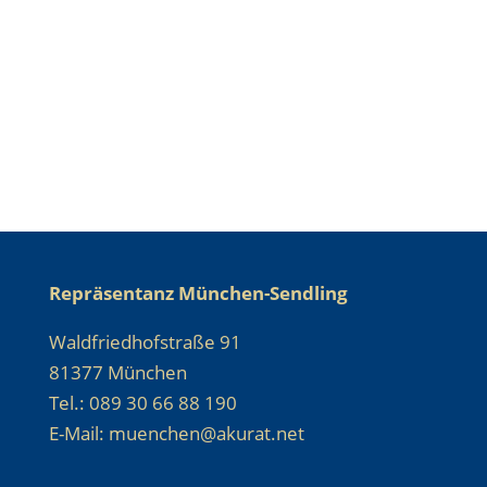
Repräsentanz München-Sendling
Waldfriedhofstraße 91
81377 München
Tel.: 089 30 66 88 190
E-Mail: muenchen@akurat.net