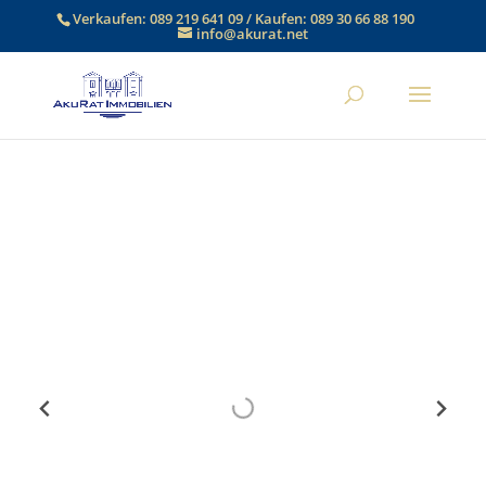
Verkaufen:
089 219 641 09
/ Kaufen:
089 30 66 88 190
info@akurat.net