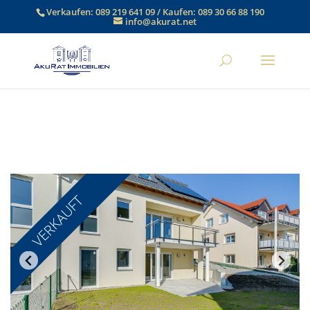
Verkaufen:
089 219 641 09
/ Kaufen:
089 30 66 88 190
info@akurat.net
VERKAUFT