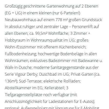
Großzügig geschnittene Gartenwohnung auf 2 Ebenen
(EG + UG) in einem kleinen (nur 6-Parteien!)
Neubauwohnhaus auf einem 778 m² großen Grundstück
in absolut ruhiger und zentraler Lage – Personenlift auf
allen Ebenen; ca. 99,5m² Wohnfläche; 3 Zimmer +
Hobbyraum in Wohnraumqualität im UG; großes
Wohn-/Esszimmer mit offenem Küchenbereich;
Fußbodenheizung; hochwertige Bodenbeläge in allen
Wohnräumen, exklusives Badezimmer mit Badewanne u.
Walk-In-Dusche; moderne Sanitärgegenstände aus der
Serie Vigour Derby; Duschbad im UG; Privat-Garten (ca.
136m²); Süd-Terrasse; elektrische Rollläden;
Abstellkammer im EG; Kellerabteil; 3
Tiefgaragenstellplätze noch verfügbar (mit
Anschlussmöglichkeit für Ladestationen für E-Autos);
optional: Außenstellplatz mit Vorrüstung für E-Mobilität