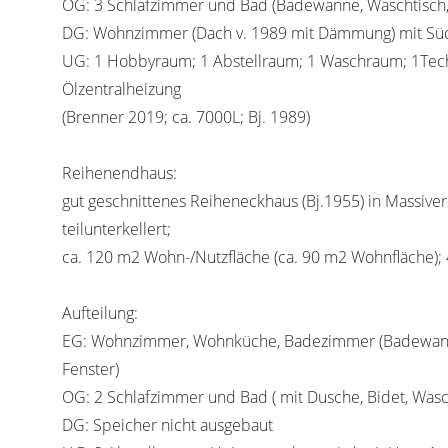
OG: 3 Schlafzimmer und Bad (Badewanne, Waschtisch,
DG: Wohnzimmer (Dach v. 1989 mit Dämmung) mit Sü
UG: 1 Hobbyraum; 1 Abstellraum; 1 Waschraum; 1Tec
Ölzentralheizung
(Brenner 2019; ca. 7000L; Bj. 1989)
Reihenendhaus:
gut geschnittenes Reiheneckhaus (Bj.1955) in Massiver
teilunterkellert;
ca. 120 m2 Wohn-/Nutzfläche (ca. 90 m2 Wohnfläche);
Aufteilung:
EG: Wohnzimmer, Wohnküche, Badezimmer (Badewann
Fenster)
OG: 2 Schlafzimmer und Bad ( mit Dusche, Bidet, Wasc
DG: Speicher nicht ausgebaut