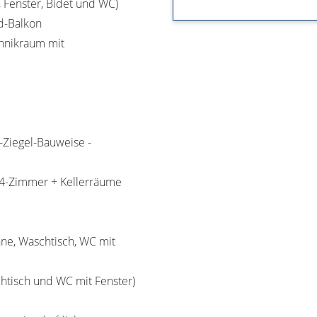
 Fenster, Bidet und WC)
d-Balkon
hnikraum mit
-Ziegel-Bauweise -
 4-Zimmer + Kellerräume
e, Waschtisch, WC mit
htisch und WC mit Fenster)