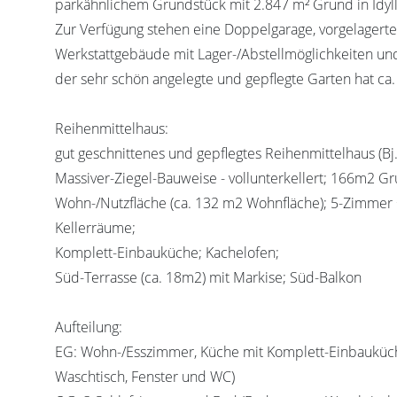
parkähnlichem Grundstück mit 2.847 m² Grund in Idyll
Zur Verfügung stehen eine Doppelgarage, vorgelagerte 
Werkstattgebäude mit Lager-/Abstellmöglichkeiten und 
der sehr schön angelegte und gepflegte Garten hat ca
Reihenmittelhaus:
gut geschnittenes und gepflegtes Reihenmittelhaus (Bj.
Massiver-Ziegel-Bauweise - vollunterkellert; 166m2 Grun
Wohn-/Nutzfläche (ca. 132 m2 Wohnfläche); 5-Zimme
Kellerräume;
Komplett-Einbauküche; Kachelofen;
Süd-Terrasse (ca. 18m2) mit Markise; Süd-Balkon
Aufteilung:
EG: Wohn-/Esszimmer, Küche mit Komplett-Einbauküch
Waschtisch, Fenster und WC)