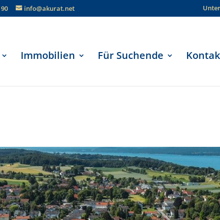
Unte
190
info@akurat.net
Immobilien
Für Suchende
Kontak