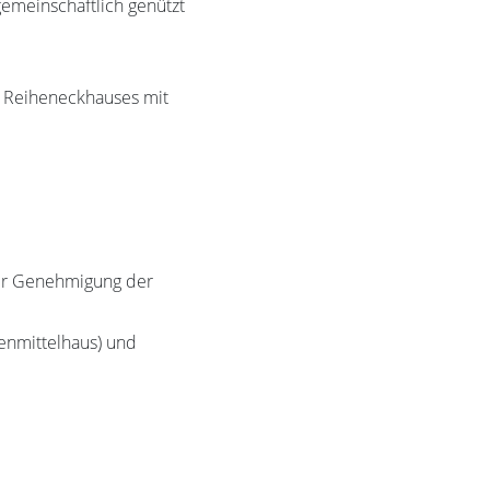
emeinschaftlich genützt
n Reiheneckhauses mit
der Genehmigung der
enmittelhaus) und