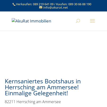
Verkaufen:
089 219 641 09
/ Kaufen:
089 30 66 88 190
info@akurat.net
Kernsaniertes Bootshaus in
Herrsching am Ammersee!
Einmalige Gelegenheit!
82211 Herrsching am Ammersee