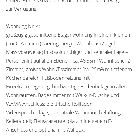
Untergeschoss sowie ein Raum für Ihren Kinderwagen
zur Verfügung.
Wohnung Nr. 4:
großzügig geschnittene Etagenwohnung in einem kleinen
(nur 8-Parteien!) Niedrigenergie Wohnhaus (Ziegel-
Massivbauweise) in absolut ruhiger und zentraler Lage –
Personenlift auf allen Ebenen; ca. 46,56m² Wohnfläche; 2
Zimmer; großes Wohn-/Esszimmer (ca. 25m²) mit offenem
Küchenbereich; Fußbodenheizung mit
Einzelraumregelung; hochwertige Bodenbeläge in allen
Wohnräumen, Badezimmer mit Walk-In-Dusche und
WAMA-Anschluss; elektrische Rollläden;
Videosprechanlage; dezentrale Wohnraumbelüftung;
Kellerabteil; Tiefgaragenstellplatz mit eigenem E-
Anschluss und optional mit Wallbox.