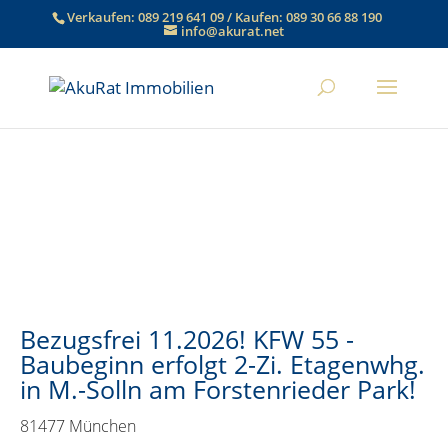
Verkaufen:
089 219 641 09
/ Kaufen:
089 30 66 88 190
info@akurat.net
Bezugsfrei 11.2026! KFW 55 -
Baubeginn erfolgt 2-Zi. Etagenwhg.
in M.-Solln am Forstenrieder Park!
81477 München