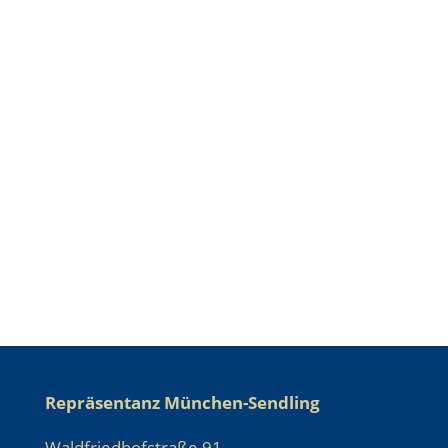
Repräsentanz München-Sendling
Waldfriedhofstraße 91