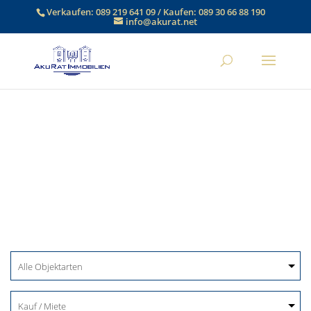
Verkaufen:
089 219 641 09
/ Kaufen:
089 30 66 88 190
info@akurat.net