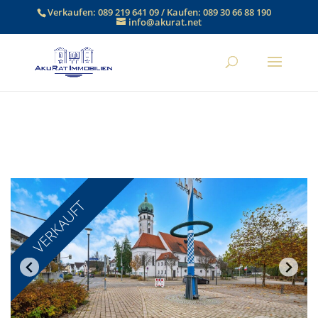
Verkaufen:
089 219 641 09
/ Kaufen:
089 30 66 88 190
info@akurat.net
VERKAUFT