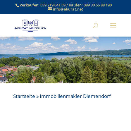
Verkaufen:
089 219 641 09
/ Kaufen:
089 30 66 88 190
info@akurat.net
Startseite
»
Immobilienmakler Diemendorf