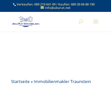
Verkaufen:
089 219 641 09
/ Kaufen:
089 30 66 88 190
info@akurat.net
Startseite
»
Immobilienmakler Traunstein