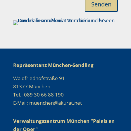
Senden
Repräsentanz München-Sendling
Waldfriedhofstraße 91
81377 München
Tel.: 089 30 66 88 190
E-Mail: muenchen@akurat.net
Verwaltungszentrum München "Palais an
der Oper"