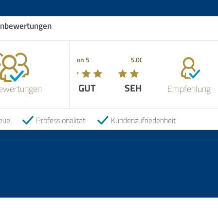
nbewertungen
5.00 von 5
SEHR GUT
ewertungen
Empfehlung
eue
Professionalität
Kundenzufriedenheit