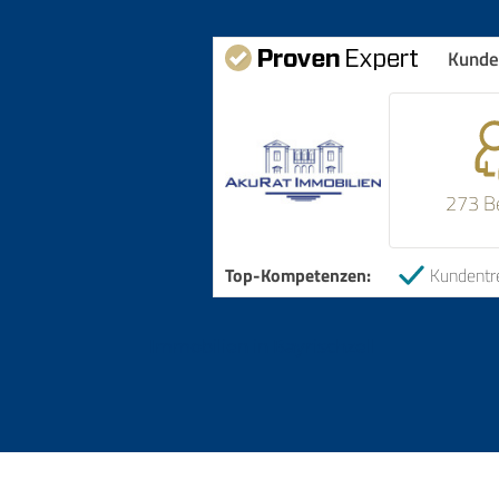
Kunde
273 B
Top-Kompetenzen:
Kundentr
Immobilien in Bayrischzell