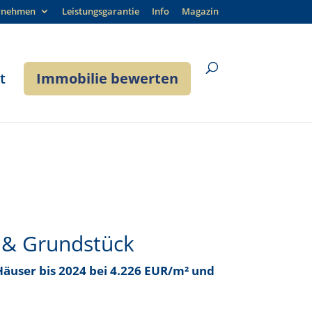
rnehmen
Leistungsgarantie
Info
Magazin
t
Immobilie bewerten
 & Grundstück
 Häuser bis
2024 bei 4.226 EUR/m²
und