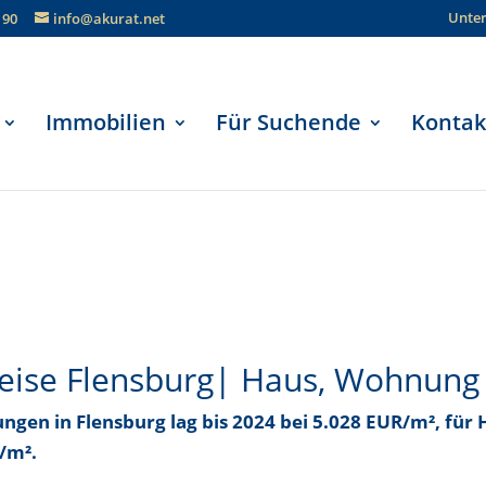
Unte
190
info@akurat.net
Immobilien
Für Suchende
Kontak
eise Flensburg| Haus, Wohnung
ungen in Flensburg
lag bis
2024 bei 5.028 EUR/m²
, für
R/m²
.