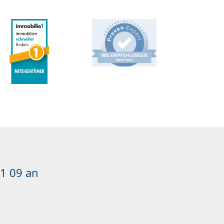
1 09
an