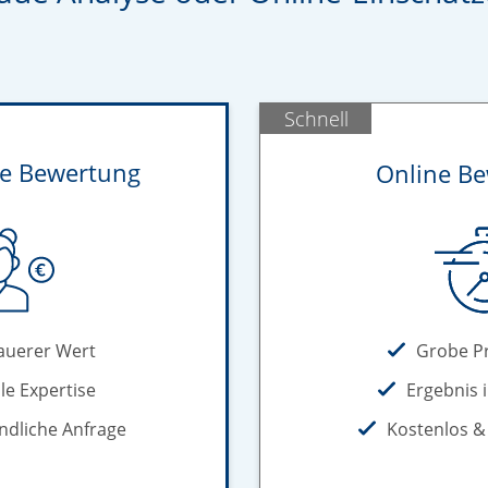
Schnell
he Bewertung
Online B
Grobe P
auerer Wert
Ergebnis 
le Expertise
Kostenlos &
ndliche Anfrage