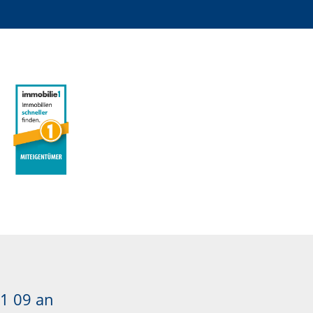
1 09
an