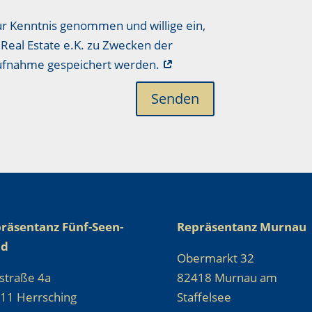
ur Kenntnis genommen und willige ein,
Real Estate e.K. zu Zwecken der
aufnahme gespeichert werden.
Senden
räsentanz Fünf-Seen-
Repräsentanz Murnau
nd
Obermarkt 32
straße 4a
82418 Murnau am
11 Herrsching
Staffelsee