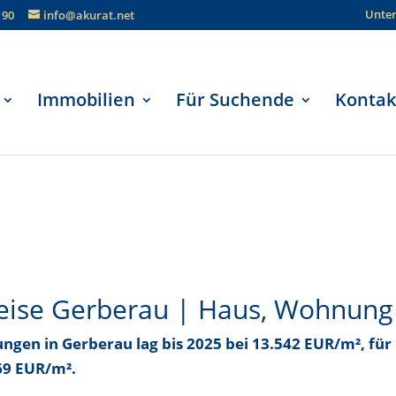
Unte
190
info@akurat.net
Immobilien
Für Suchende
Kontak
eise Gerberau | Haus, Wohnung
ungen in Gerberau
lag bis
2025 bei 13.542 EUR/m²
, fü
869 EUR/m²
.