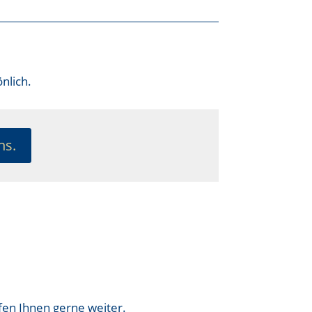
nlich.
ns.
fen Ihnen gerne weiter.