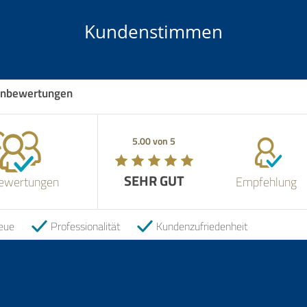
Kundenstimmen
nbewertungen
Empfehlung! W
vernünftige Gr
5.00 von 5
5.00 von 5
die Maklerin b
Sie hat sich na
mit dem B. Ter
SEHR GUT
SEHR GUT
genug Interess
ewertungen
Empfehlung
rechne AkuRat 
28.01.2026
eue
Professionalität
Kundenzufriedenheit