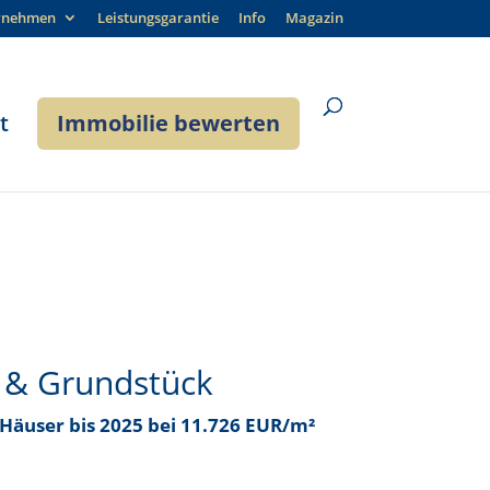
rnehmen
Leistungsgarantie
Info
Magazin
t
Immobilie bewerten
 & Grundstück
r Häuser bis
2025 bei 11.726 EUR/m²