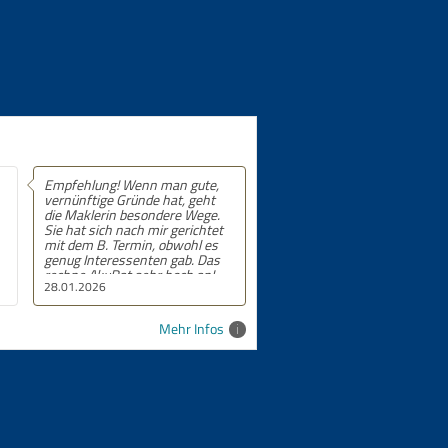
enn man gute,
Empfehlung! 5 von 5 Sternen.
ünde hat, geht
esondere Wege.
ch mir gerichtet
min, obwohl es
enten gab. Das
sehr hoch an!
24.09.2025
Mehr Infos