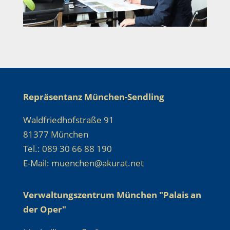
Repräsentanz München-Sendling
Waldfriedhofstraße 91
81377 München
Tel.: 089 30 66 88 190
E-Mail: muenchen@akurat.net
Verwaltungszentrum München "Palais an
der Oper"