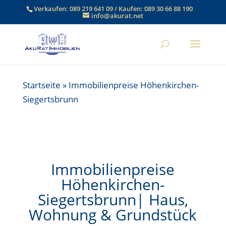
Verkaufen:
089 219 641 09
/ Kaufen:
089 30 66 88 190
info@akurat.net
Startseite
»
Immobilienpreise Höhenkirchen-
Siegertsbrunn
Immobilienpreise
Höhenkirchen-
Siegertsbrunn| Haus,
Wohnung & Grundstück