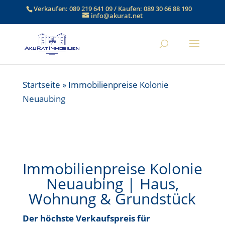
Verkaufen:
089 219 641 09
/ Kaufen:
089 30 66 88 190
info@akurat.net
Startseite
»
Immobilienpreise Kolonie
Neuaubing
Immobilienpreise Kolonie
Neuaubing | Haus,
Wohnung & Grundstück
Der höchste Verkaufspreis für