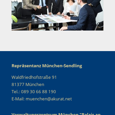
Repräsentanz München-Sendling
Waldfriedhofstraße 91
81377 München
Tel.: 089 30 66 88 190
E-Mail: muenchen@akurat.net
Verwaltungszentrum München "Palais an