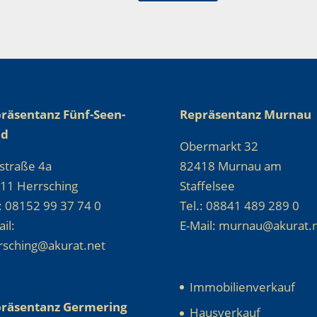
räsentanz Fünf-Seen-
Repräsentanz Murnau
nd
Obermarkt 32
straße 4a
82418 Murnau am
11 Herrsching
Staffelsee
.: 08152 99 37 74 0
Tel.: 08841 489 289 0
il:
E-Mail: murnau@akurat.
rsching@akurat.net
Immobilienverkauf
räsentanz Germering
Hausverkauf