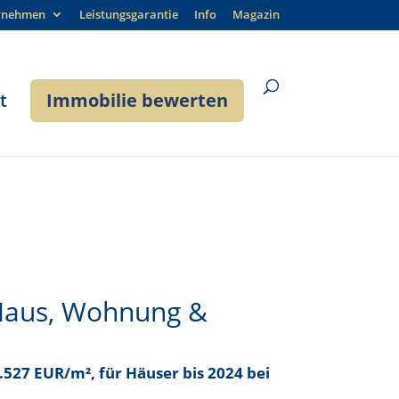
rnehmen
Leistungsgarantie
Info
Magazin
t
Immobilie bewerten
Haus, Wohnung &
4.527 EUR/m²
, für Häuser bis
2024 bei