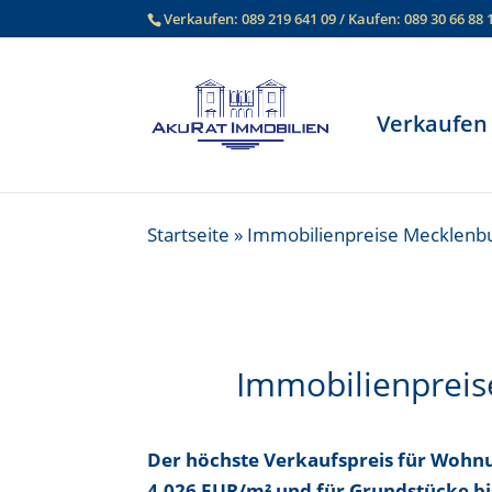
Verkaufen:
089 219 641 09
/ Kaufen:
089 30 66 88 
Verkaufen
Startseite
»
Immobilienpreise Mecklen
Immobilienprei
Der höchste Verkaufspreis für Wo
4.026 EUR/m²
und für Grundstücke b