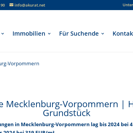
Unte
190
info@akurat.net
Immobilien
Für Suchende
Kontak
burg-Vorpommern
se Mecklenburg-Vorpommern | 
Grundstück
hnungen in Mecklenburg-Vorpommern
lag bis
2024 bei 
is
2024 bei 319 EUR/m²
.