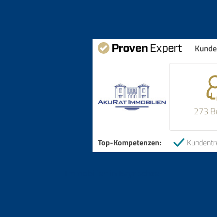
Kunde
273 B
Top-Kompetenzen:
Kundentr
Immobilien in Bayrischzell