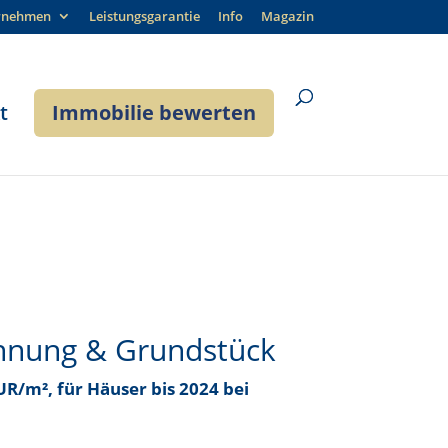
rnehmen
Leistungsgarantie
Info
Magazin
t
Immobilie bewerten
hnung & Grundstück
EUR/m²
, für Häuser bis
2024 bei