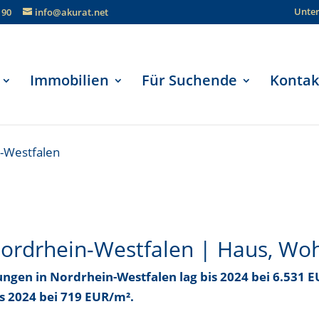
Unte
190
info@akurat.net
Immobilien
Für Suchende
Kontak
-Westfalen
Nordrhein-Westfalen | Haus, Wo
ungen in Nordrhein-Westfalen
lag bis
2024 bei 6.531 
is
2024 bei 719 EUR/m²
.