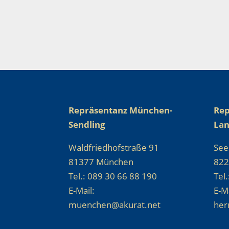
Repräsentanz München-
Rep
Sendling
La
Waldfriedhofstraße 91
See
81377 München
822
Tel.: 089 30 66 88 190
Tel
E-Mail:
E-Ma
muenchen@akurat.net
her