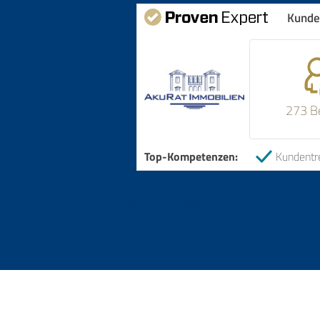
Kunde
273 B
Top-Kompetenzen:
Kundentr
Immobilien in Bayrischzell