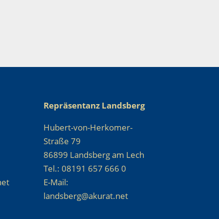
Repräsentanz Landsberg
Hubert-von-Herkomer-
Straße 79
86899 Landsberg am Lech
Tel.: 08191 657 666 0
net
E-Mail:
landsberg@akurat.net