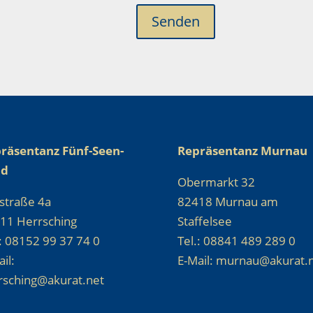
Senden
räsentanz Fünf-Seen-
Repräsentanz Murnau
nd
Obermarkt 32
straße 4a
82418 Murnau am
11 Herrsching
Staffelsee
.: 08152 99 37 74 0
Tel.: 08841 489 289 0
il:
E-Mail: murnau@akurat.
rsching@akurat.net