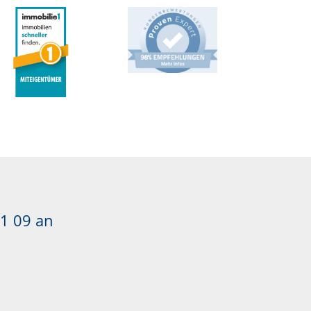
1 09
an