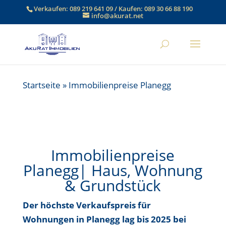
Verkaufen:
089 219 641 09
/ Kaufen:
089 30 66 88 190
info@akurat.net
Startseite
»
Immobilienpreise Planegg
Immobilienpreise
Planegg| Haus, Wohnung
& Grundstück
Der höchste Verkaufspreis für
Wohnungen in Planegg lag bis
2025 bei