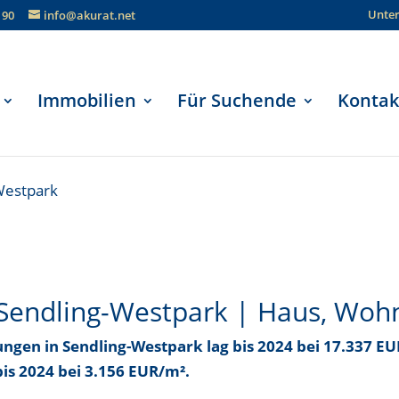
Unte
190
info@akurat.net
Immobilien
Für Suchende
Kontak
Westpark
 Sendling-Westpark | Haus, Woh
ungen in Sendling-Westpark
lag bis
2024 bei 17.337 E
bis
2024 bei 3.156 EUR/m²
.