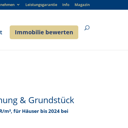
rnehmen
Leistungsgarantie
Info
Magazin
t
Immobilie bewerten
nung & Grundstück
UR/m²
, für Häuser bis
2024 bei