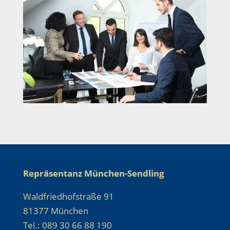
Repräsentanz München-Sendling
Waldfriedhofstraße 91
81377 München
Tel.: 089 30 66 88 190