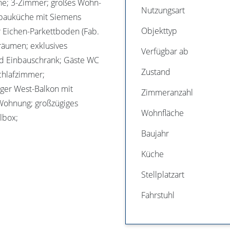
he; 3-Zimmer; großes Wohn-
Nutzungsart
nbauküche mit Siemens
Objekttyp
r Eichen-Parkettboden (Fab.
nräumen; exklusives
Verfügbar ab
d Einbauschrank; Gäste WC
Zustand
chlafzimmer;
ger West-Balkon mit
Zimmeranzahl
 Wohnung; großzügiges
Wohnfläche
llbox;
Baujahr
Küche
Stellplatzart
Fahrstuhl