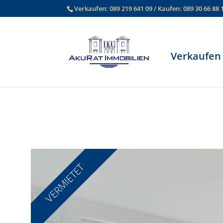
Verkaufen:
089 219 641 09
/ Kaufen:
089 30 66 88 
Verkaufen
VERMIETET