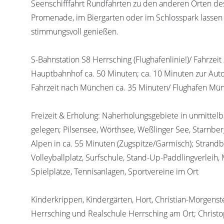
Seenschifffahrt Rundfahrten zu den anderen Orten d
Promenade, im Biergarten oder im Schlosspark lasse
stimmungsvoll genießen.
S-Bahnstation S8 Herrsching (Flughafenlinie!)/ Fahrze
Hauptbahnhof ca. 50 Minuten; ca. 10 Minuten zur Au
Fahrzeit nach München ca. 35 Minuten/ Flughafen Mü
Freizeit & Erholung: Naherholungsgebiete in unmitt
gelegen; Pilsensee, Wörthsee, Weßlinger See, Starnber
Alpen in ca. 55 Minuten (Zugspitze/Garmisch); Strand
Volleyballplatz, Surfschule, Stand-Up-Paddlingverleih, M
Spielplätze, Tennisanlagen, Sportvereine im Ort
Kinderkrippen, Kindergärten, Hort, Christian-Morgens
Herrsching und Realschule Herrsching am Ort; Christ