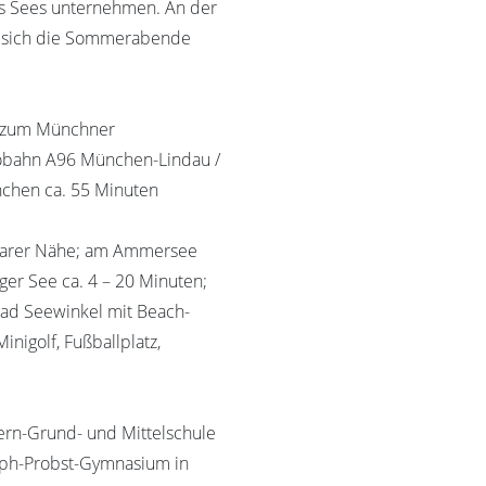
es Sees unternehmen. An der
n sich die Sommerabende
it zum Münchner
tobahn A96 München-Lindau /
nchen ca. 55 Minuten
elbarer Nähe; am Ammersee
ger See ca. 4 – 20 Minuten;
bad Seewinkel mit Beach-
inigolf, Fußballplatz,
tern-Grund- und Mittelschule
oph-Probst-Gymnasium in