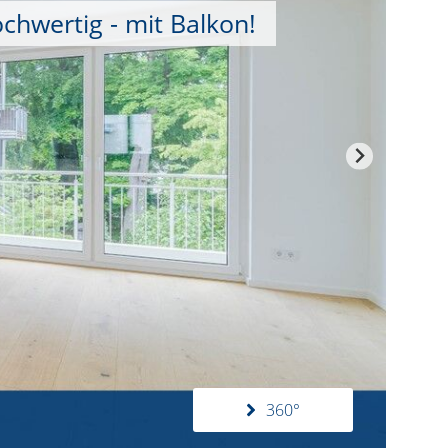
chwertig - mit Balkon!
360°