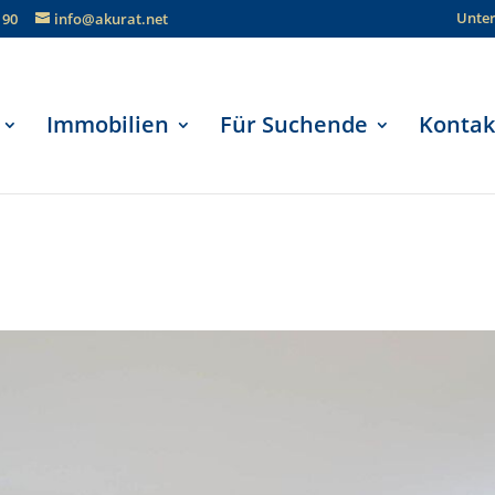
Unte
190
info@akurat.net
Immobilien
Für Suchende
Kontak