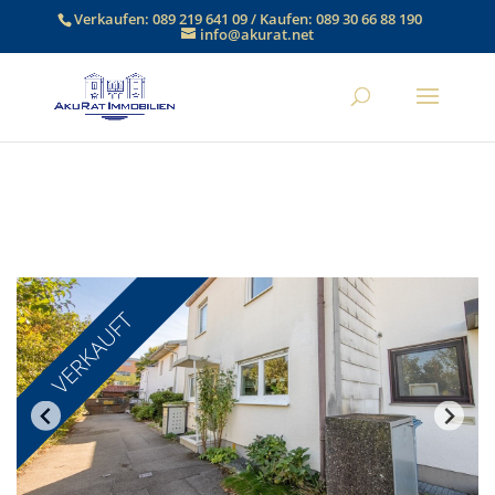
Verkaufen:
089 219 641 09
/ Kaufen:
089 30 66 88 190
info@akurat.net
VERKAUFT