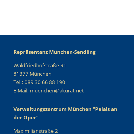
Repräsentanz München-Sendling
Waldfriedhofstraße 91
81377 München
Tel.: 089 30 66 88 190
E-Mail: muenchen@akurat.net
Verwaltungszentrum München "Palais an
der Oper"
Maximilianstraße 2