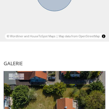
© Wordliner and HouseToSpot Maps
|
Map data from OpenStreetMap
GALERIE