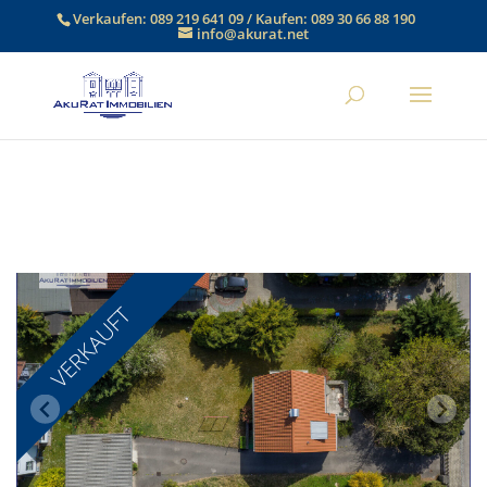
Verkaufen:
089 219 641 09
/ Kaufen:
089 30 66 88 190
info@akurat.net
VERKAUFT