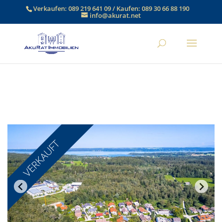
Verkaufen:
089 219 641 09
/ Kaufen:
089 30 66 88 190
info@akurat.net
VERKAUFT