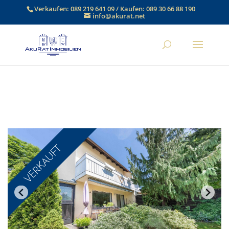
Verkaufen:
089 219 641 09
/ Kaufen:
089 30 66 88 190
info@akurat.net
VERKAUFT