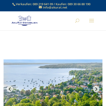
Verkaufen:
089 219 641 09
/ Kaufen:
089 30 66 88 190
info@akurat.net