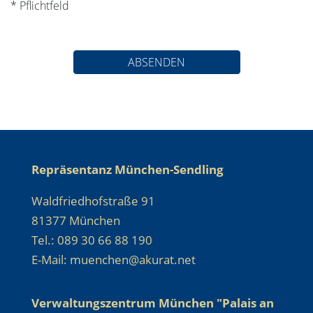
* Pflichtfeld
ABSENDEN
Repräsentanz München-Sendling
Waldfriedhofstraße 91
81377 München
Tel.: 089 30 66 88 190
E-Mail: muenchen@akurat.net
Verwaltungszentrum München "Palais an