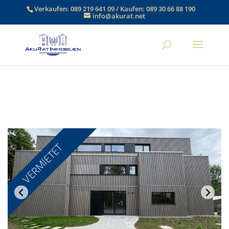
Verkaufen:
089 219 641 09
/ Kaufen:
089 30 66 88 190
info@akurat.net
VERMIETET