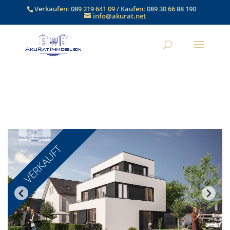
Verkaufen:
089 219 641 09
/ Kaufen:
089 30 66 88 190
info@akurat.net
VERKAUFT