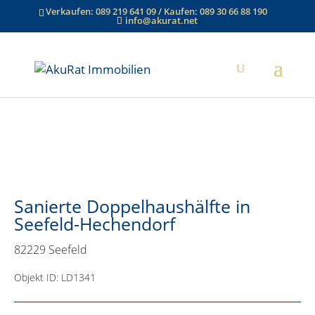
Verkaufen:
089 219 641 09
/ Kaufen:
089 30 66 88 190
info@akurat.net
Sanierte Doppelhaushälfte in
Seefeld-Hechendorf
82229 Seefeld
Objekt ID: LD1341