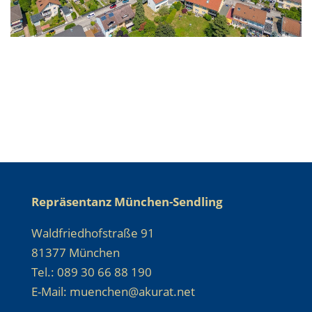
Repräsentanz München-Sendling
Waldfriedhofstraße 91
81377 München
Tel.: 089 30 66 88 190
E-Mail: muenchen@akurat.net