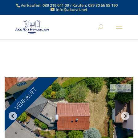
Verkaufen:
089 219 641 09
/ Kaufen:
089 30 66 88 190
info@akurat.net
VERKAUFT