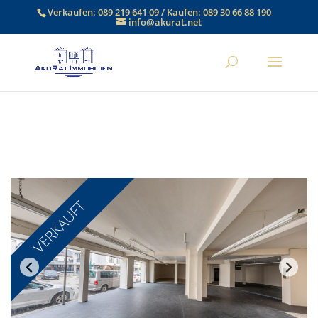
Verkaufen:
089 219 641 09
/ Kaufen:
089 30 66 88 190
info@akurat.net
VERKAUFT