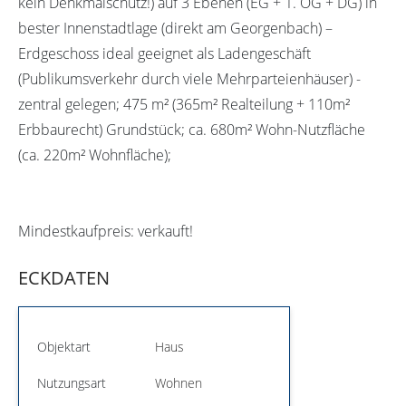
kein Denkmalschutz!) auf 3 Ebenen (EG + 1. OG + DG) in
bester Innenstadtlage (direkt am Georgenbach) –
Erdgeschoss ideal geeignet als Ladengeschäft
(Publikumsverkehr durch viele Mehrparteienhäuser) -
zentral gelegen; 475 m² (365m² Realteilung + 110m²
Erbbaurecht) Grundstück; ca. 680m² Wohn-Nutzfläche
(ca. 220m² Wohnfläche);
Mindestkaufpreis: verkauft!
ECKDATEN
Objektart
Haus
Nutzungsart
Wohnen