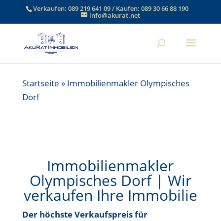
Verkaufen:
089 219 641 09
/ Kaufen:
089 30 66 88 190
info@akurat.net
Startseite
»
Immobilienmakler Olympisches
Dorf
Immobilienmakler
Olympisches Dorf | Wir
verkaufen Ihre Immobilie
Der höchste Verkaufspreis für