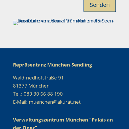
Senden
Repräsentanz München-Sendling
Waldfriedhofstraße 91
81377 München
Tel.: 089 30 66 88 190
E-Mail: muenchen@akurat.net
Verwaltungszentrum München "Palais an
der Oper"