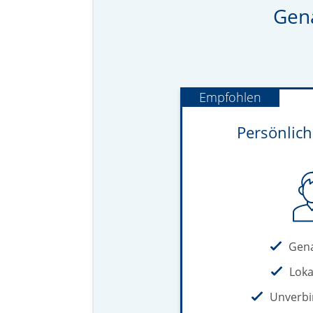
Gena
Empfohlen
Persönlic
Gen
Loka
Unverbi