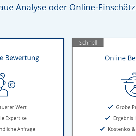
ue Analyse oder Online-Einschät
Schnell
he Bewertung
Online B
Grobe P
auerer Wert
Ergebnis 
le Expertise
Kostenlos &
ndliche Anfrage