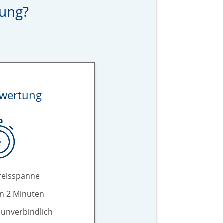
zung?
ewertung
reisspanne
in 2 Minuten
 unverbindlich