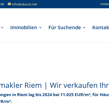
Unte
190
info@akurat.net
Immobilien
Für Suchende
Kontak
akler Riem | Wir verkaufen Ih
ungen in Riem
lag bis
2024 bei 11.025 EUR/m²
, für Häu
UR/m²
.