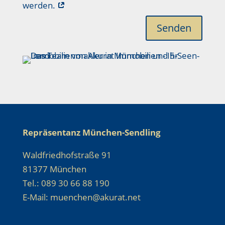
werden.
Senden
Repräsentanz München-Sendling
Waldfriedhofstraße 91
81377 München
Tel.: 089 30 66 88 190
E-Mail: muenchen@akurat.net